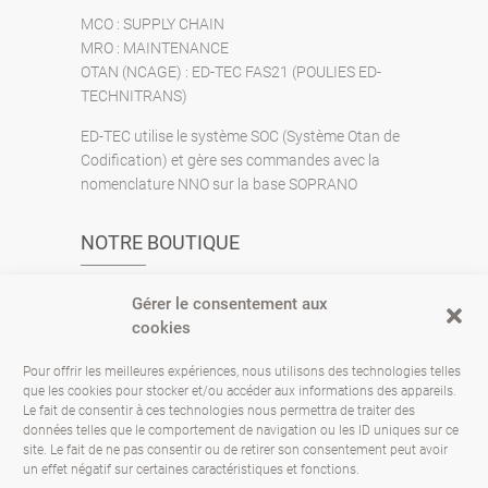
MCO : SUPPLY CHAIN
MRO : MAINTENANCE
OTAN (NCAGE) : ED-TEC FAS21 (POULIES ED-
TECHNITRANS)
ED-TEC utilise le système SOC (Système Otan de
Codification) et gère ses commandes avec la
nomenclature NNO sur la base SOPRANO
NOTRE BOUTIQUE
www.ed-tec.fr
Gérer le consentement aux
cookies
CONTACTEZ-NOUS
Pour offrir les meilleures expériences, nous utilisons des technologies telles
que les cookies pour stocker et/ou accéder aux informations des appareils.
Le fait de consentir à ces technologies nous permettra de traiter des
13 Rue Patry 92220 BAGNEUX
données telles que le comportement de navigation ou les ID uniques sur ce
site. Le fait de ne pas consentir ou de retirer son consentement peut avoir
01.46.65.20.14
un effet négatif sur certaines caractéristiques et fonctions.